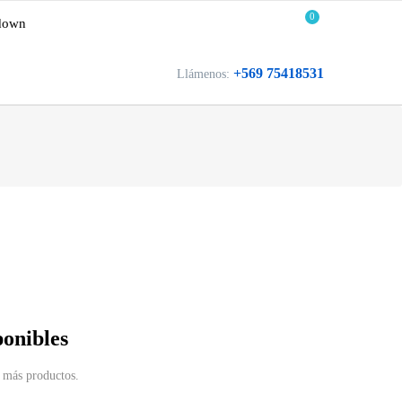
0
down
+569 75418531
Llámenos:
ponibles
 más productos.