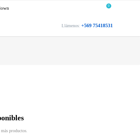
0
down
+569 75418531
Llámenos:
ponibles
 más productos.