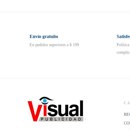
Envío gratuito
Satisf
En pedidos superiores a $ 199
Política
complic
C
RE
CO