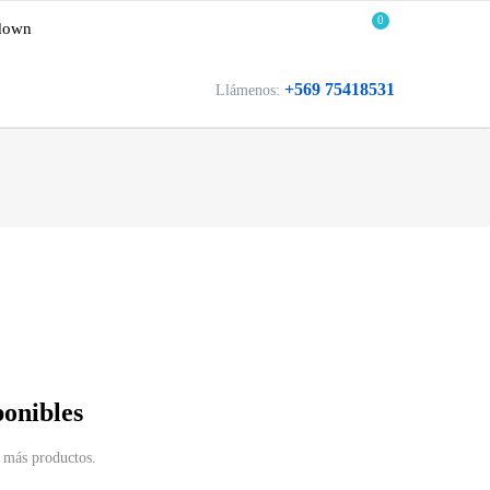
0
down
+569 75418531
Llámenos:
ponibles
 más productos.