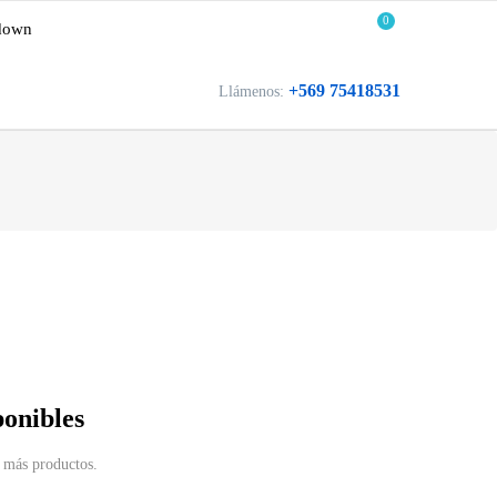
0
down
+569 75418531
Llámenos:
ponibles
 más productos.