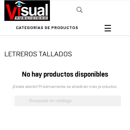
Navega
☰
CATEGORÍAS DE PRODUCTOS
de
palanca
LETREROS TALLADOS
No hay productos disponibles
¡Estate atento! Próximamente se añadirán más productos.
